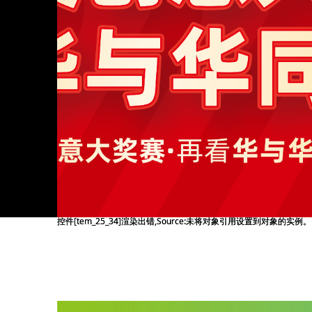
控件[tem_25_34]渲染出错,Source:未将对象引用设置到对象的实例。
控件[tem_25_34]渲染出错,Source:未将对象引用设置到对象的实例。