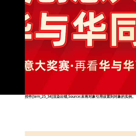
控件[tem_25_34]渲染出错,Source:未将对象引用设置到对象的实例。
控件[tem_25_34]渲染出错,Source:未将对象引用设置到对象的实例。